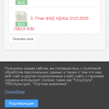
3. План ФХД НДХШ 01.01.2026
(582.6 KiB)
Скачать все
Пользуясь нашим сайтом, вы соглашаетесь с политикой
обработки персональных данных а также с тем что наш
веб-сайт и другие подключенные к веб-сайту сторонние
2026 Г. ART-NORILSK.RU
сервисы используют cookies такие как "Госуслуги",
ВХОД
"PRO.Культура", "Спутник аналитика".
КАРТА САЙТА
ПОЛИТИКА ОБРАБОТКИ ПЕРСОНАЛЬНЫХ ДАННЫХ
Подробнее
СДЕЛАНО НА KUBCMS
Подтверждаю
РАЗРАБОТКА И ПОДДЕРЖКА