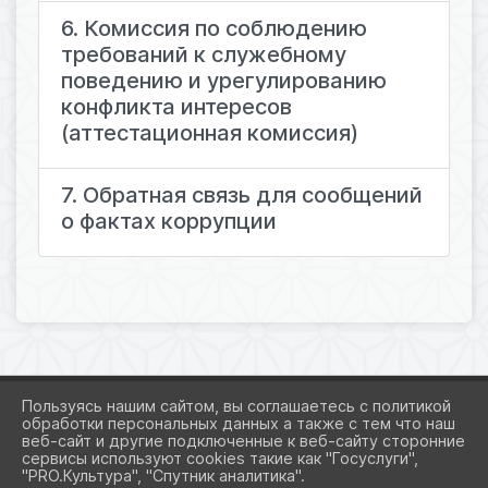
6. Комиссия по соблюдению
требований к служебному
поведению и урегулированию
конфликта интересов
(аттестационная комиссия)
7. Обратная связь для сообщений
о фактах коррупции
Пользуясь нашим сайтом, вы соглашаетесь с политикой
обработки персональных данных а также с тем что наш
веб-сайт и другие подключенные к веб-сайту сторонние
2026 Г. ART-NORILSK.RU
сервисы используют cookies такие как "Госуслуги",
ВХОД
"PRO.Культура", "Спутник аналитика".
КАРТА САЙТА