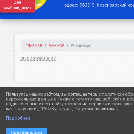
для
адрес: 663319, Красноярский кра
слабовидящих
Учащимся
ГЛАВНАЯ
ВАЖНОЕ
20.07.2018 08:37
Пользуясь нашим сайтом, вы соглашаетесь с политикой обр
персональных данных а также с тем что наш веб-сайт и др
подключенные к веб-сайту сторонние сервисы используют 
как "Госуслуги", "PRO.Культура", "Спутник аналитика".
Подробнее
Подтверждаю