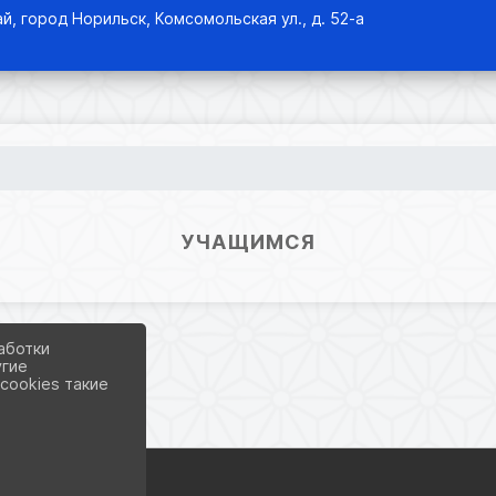
й, город Норильск, Комсомольская ул., д. 52-а
УЧАЩИМСЯ
аботки
угие
cookies такие