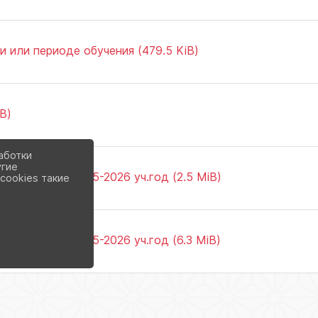
 или периоде обучения (479.5 KiB)
B)
аботки
угие
кусства на 2025-2026 уч.год (2.5 MiB)
cookies такие
кусства на 2025-2026 уч.год (6.3 MiB)