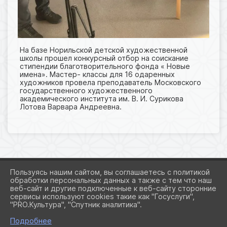
На базе Норильской детской художественной
школы прошел конкурсный отбор на соискание
стипендии благотворительного фонда « Новые
имена». Мастер- классы для 16 одаренных
художников провела преподаватель Московского
государственного художественного
академического института им. В. И. Сурикова
Лотова Варвара Андреевна.
Пользуясь нашим сайтом, вы соглашаетесь с политикой
обработки персональных данных а также с тем что наш
веб-сайт и другие подключенные к веб-сайту сторонние
2026 Г. ART-NORILSK.RU
сервисы используют cookies такие как "Госуслуги",
ВХОД
"PRO.Культура", "Спутник аналитика".
КАРТА САЙТА
ПОЛИТИКА ОБРАБОТКИ ПЕРСОНАЛЬНЫХ ДАННЫХ
Подробнее