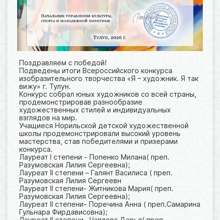
Поздравляем с победой!
Подведены итоги Всероссийского конкурса
изобразительного творчества «Я – художник. Я так
вижу» г. Тулун.
Конкурс собрал юных художников со всей страны,
продемонстрировав разнообразие
художественных стилей и индивидуальных
взглядов на мир.
Учащиеся Норильской детской художественной
школы продемонстрировали высокий уровень
мастерства, став победителями и призерами
конкурса.
Лауреат I степени - Попенко Милана( преп.
Разумовская Лилия Сергеевна);
Лауреат II степени – Галянт Василиса ( преп.
Разумовская Лилия Сергеевн
Лауреат II степени- Житникова Мария( преп.
Разумовская Лилия Сергеевна);
Лауреат II степени- Поречина Анна ( преп.Самарина
Гульнара Фирдависовна);
Лауреат II степени- Чаплова Дарья( преп.