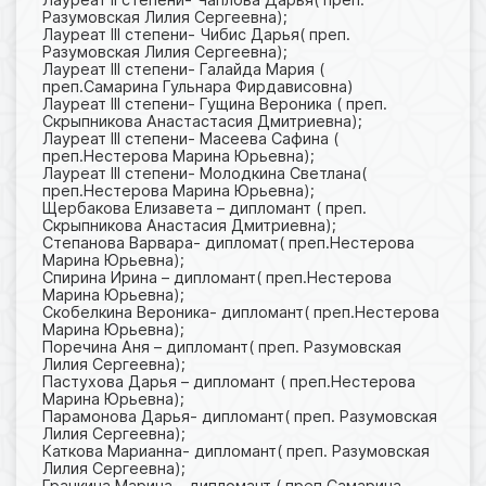
Разумовская Лилия Сергеевна);
Лауреат III степени- Чибис Дарья( преп.
Разумовская Лилия Сергеевна);
Лауреат III степени- Галайда Мария (
преп.Самарина Гульнара Фирдависовна)
Лауреат III степени- Гущина Вероника ( преп.
Скрыпникова Анастастасия Дмитриевна);
Лауреат III степени- Масеева Сафина (
преп.Нестерова Марина Юрьевна);
Лауреат III степени- Молодкина Светлана(
преп.Нестерова Марина Юрьевна);
Щербакова Елизавета – дипломант ( преп.
Скрыпникова Анастасия Дмитриевна);
Степанова Варвара- дипломат( преп.Нестерова
Марина Юрьевна);
Спирина Ирина – дипломант( преп.Нестерова
Марина Юрьевна);
Скобелкина Вероника- дипломант( преп.Нестерова
Марина Юрьевна);
Поречина Аня – дипломант( преп. Разумовская
Лилия Сергеевна);
Пастухова Дарья – дипломант ( преп.Нестерова
Марина Юрьевна);
Парамонова Дарья- дипломант( преп. Разумовская
Лилия Сергеевна);
Каткова Марианна- дипломант( преп. Разумовская
Лилия Сергеевна);
Гранкина Марина – дипломант ( преп.Самарина