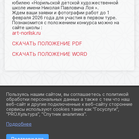
юбилею «Норильской детской художественной
школе имени Николая Павловича Лоя ».
Ждем ваши заявки и фотографии работ до 1
февраля 2026 года для участия в первом туре.
Познакомится с положением конкурса можно на
сайте школы :
art-norilsk.ru
СКАЧАТЬ ПОЛОЖЕНИЕ PDF
СКАЧАТЬ ПОЛОЖЕНИЕ WORD
Пользуясь нашим сайтом, вы соглашаетесь с политикой
обработки персональных данных а также с тем что наш
веб-сайт и другие подключенные к веб-сайту сторонние
2026 Г. ART-NORILSK.RU
сервисы используют cookies такие как "Госуслуги",
ВХОД
"PRO.Культура", "Спутник аналитика".
КАРТА САЙТА
ПОЛИТИКА ОБРАБОТКИ ПЕРСОНАЛЬНЫХ ДАННЫХ
Подробнее
СДЕЛАНО НА KUBCMS
Подтверждаю
РАЗРАБОТКА И ПОДДЕРЖКА