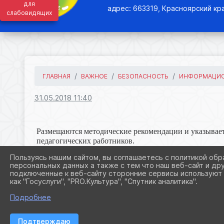
для
адрес: 663319, Красноярский кра
слабовидящих
ГЛАВНАЯ
ВАЖНОЕ
БЕЗОПАСНОСТЬ
ИНФОРМАЦИОН
31.05.2018 11:40
Размещаются методические рекомендации и указывае
педагогических работников.
Пользуясь нашим сайтом, вы соглашаетесь с политикой обр
персональных данных а также с тем что наш веб-сайт и др
подключенные к веб-сайту сторонние сервисы используют 
как "Госуслуги", "PRO.Культура", "Спутник аналитика".
Подробнее
Подтверждаю